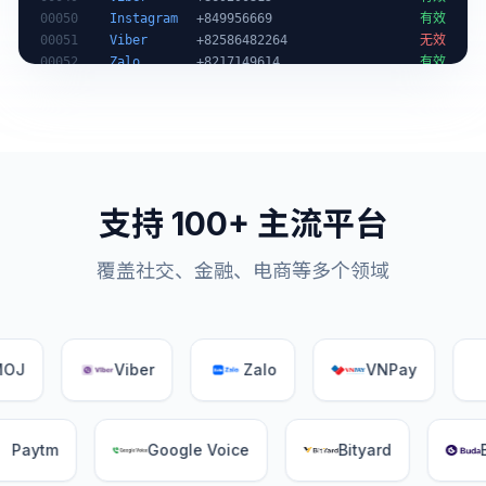
00051
Viber
+82586482264
无效
00052
Zalo
+8217149614
有效
00053
KakaoTalk
+1466852167
有效
支持 100+ 主流平台
覆盖社交、金融、电商等多个领域
Viber
Zalo
VNPay
VKo
Paytm
Google Voice
Bityard